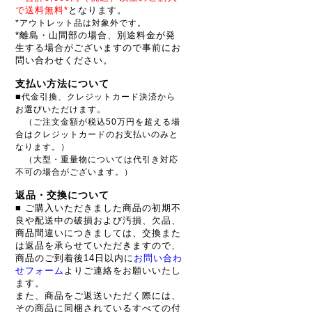
で送料無料*
となります。
*アウトレット品は対象外です。
*離島・山間部の場合、別途料金が発
生する場合がございますので事前にお
問い合わせください。
支払い方法について
■
代金引換、クレジットカード決済から
お選びいただけます。
（ご注文金額が税込50万円を超える場
合はクレジットカードのお支払いのみと
なります。）
（大型・重量物については代引き対応
不可の場合がございます。）
返品・交換について
■ ご購入いただきました商品の初期不
良や配送中の破損および汚損、欠品、
商品間違いにつきましては、交換また
は返品を承らせていただきますので、
商品のご到着後14日以内に
お問い合わ
せフォーム
よりご連絡をお願いいたし
ます。
また、商品をご返送いただく際には、
その商品に同梱されているすべての付