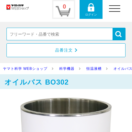
0
toggle
navigation
ログイン
品番注文
ヤマト科学 WEBショップ
科学機器
恒温液槽
オイルバ
オイルバス BO302