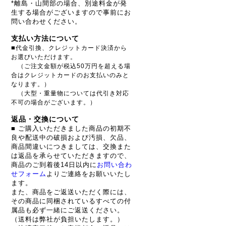
*離島・山間部の場合、別途料金が発
生する場合がございますので事前にお
問い合わせください。
支払い方法について
■
代金引換、クレジットカード決済から
お選びいただけます。
（ご注文金額が税込50万円を超える場
合はクレジットカードのお支払いのみと
なります。）
（大型・重量物については代引き対応
不可の場合がございます。）
返品・交換について
■ ご購入いただきました商品の初期不
良や配送中の破損および汚損、欠品、
商品間違いにつきましては、交換また
は返品を承らせていただきますので、
商品のご到着後14日以内に
お問い合わ
せフォーム
よりご連絡をお願いいたし
ます。
また、商品をご返送いただく際には、
その商品に同梱されているすべての付
属品も必ず一緒にご返送ください。
（送料は弊社が負担いたします。）