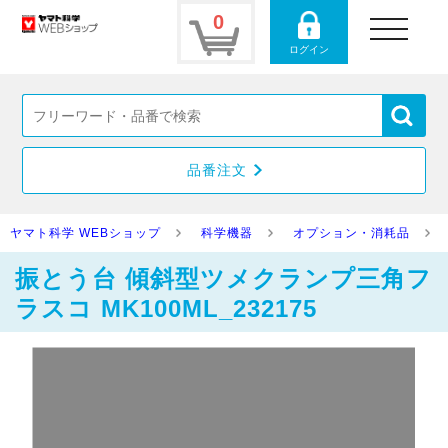
0
toggle
navigation
ログイン
品番注文
ヤマト科学 WEBショップ
科学機器
オプション・消耗品
振とう台 傾斜型ツメクランプ三角フ
ラスコ MK100ML_232175