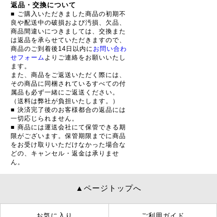
返品・交換について
■ ご購入いただきました商品の初期不
良や配送中の破損および汚損、欠品、
商品間違いにつきましては、交換また
は返品を承らせていただきますので、
商品のご到着後14日以内に
お問い合わ
せフォーム
よりご連絡をお願いいたし
ます。
また、商品をご返送いただく際には、
その商品に同梱されているすべての付
属品も必ず一緒にご返送ください。
（送料は弊社が負担いたします。）
■ 決済完了後のお客様都合の返品には
一切応じられません。
■ 商品には運送会社にて保管できる期
限がございます。保管期限までに商品
をお受け取りいただけなかった場合な
どの、キャンセル・返金は承りませ
ん。
▲ページトップへ
お気に入り
ご利用ガイド