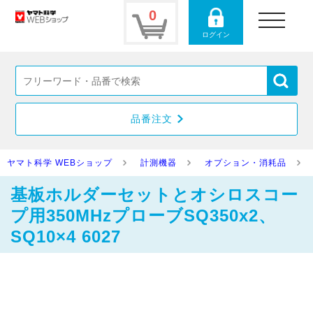
0
toggle
navigation
ログイン
品番注文
ヤマト科学 WEBショップ
計測機器
オプション・消耗品
基板ホルダーセットとオシロスコー
プ用350MHzプローブSQ350x2、
SQ10×4 6027