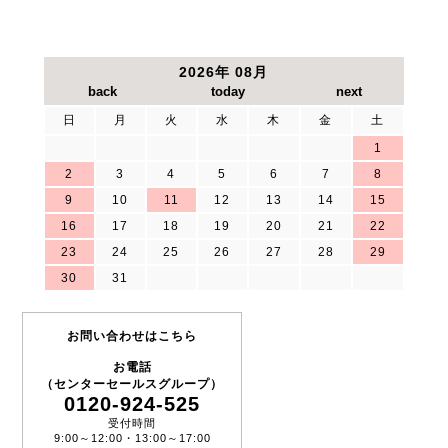
ーブ針（予備）2点 ・グランドフック2点 ・グランド
ケーブル（5cm）2点 ・グランドケーブル（10cm）2
点 ・グランド用ワニ口クリップ2点 ・標準グランドス
2026年 08月
プリング2点 ・特殊グランドスプリング2点 ・プロー
ブチップカバー2点 ・ケーブルホルダー（4色）各4点
日
月
火
水
木
金
土
・SQ10プローブと先端針（黒）4点 ・DMM用バナナ
ケーブル（赤／黒）各1点 ・ジャンパーワイヤ 5点 ・
1
プローブ針（予備）4点 以上を同梱したセットです。
2
3
4
5
6
7
8
（型式6003と6023×2のセット）
9
10
11
12
13
14
15
16
17
18
19
20
21
22
主な仕様
23
24
25
26
27
28
29
30
31
SQ350【帯域】350MHz 【減衰比】10:1 【入力抵
抗】10MΩ±2% 【入力容量】12,7pF SQ10 【帯域】
10MHz 【減衰比】1:1 【入力抵抗】0.02Ω
お問い合わせはこちら
お電話
詳細はヤマト科学WEBサイトをご覧ください。
（センターセールスグループ）
0120-924-525
受付時間
9:00～12:00・13:00～17:00