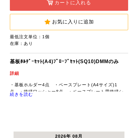
カートに入れる
お気に入りに追加
最低注文単位：1個
在庫：あり
基板ﾎﾙﾀﾞｰｾｯﾄ(A4)ﾌﾟﾛｰﾌﾞｾｯﾄ(SQ10)DMMのみ
詳細
・基板ホルダー4点 ・ベースプレート(A4サイズ)1
点 ・絶縁ワッシャー8点 ・ベースプレート用絶縁シ
続きを読む
ート（A4サイズ）x1 ・マイクロファイバークロス1
点 ・プローブホルダー＆SQ10プローブ先端2点 ・
DMM用バナナケーブル（赤／黒）1点 ・ケーブルホルダ
（赤／黒）各2点 ・プローブ針（予備）2点 以上を同梱
したセットです。
2026年 08月