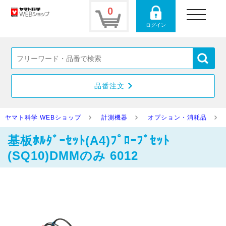
0
toggle
navigation
ログイン
品番注文
ヤマト科学 WEBショップ
計測機器
オプション・消耗品
基板ﾎﾙﾀﾞｰｾｯﾄ(A4)ﾌﾟﾛｰﾌﾞｾｯﾄ
(SQ10)DMMのみ 6012