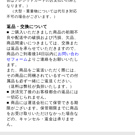
合はクレジットカードのお支払いのみと
なります。）
（大型・重量物については代引き対応
不可の場合がございます。）
返品・交換について
■ ご購入いただきました商品の初期不
良や配送中の破損および汚損、欠品、
商品間違いにつきましては、交換また
は返品を承らせていただきますので、
商品のご到着後14日以内に
お問い合わ
せフォーム
よりご連絡をお願いいたし
ます。
また、商品をご返送いただく際には、
その商品に同梱されているすべての付
属品も必ず一緒にご返送ください。
（送料は弊社が負担いたします。）
■ 決済完了後のお客様都合の返品には
一切応じられません。
■ 商品には運送会社にて保管できる期
限がございます。保管期限までに商品
をお受け取りいただけなかった場合な
どの、キャンセル・返金は承りませ
ん。