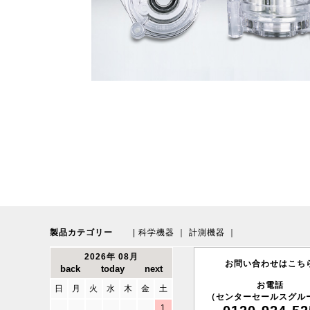
製品カテゴリー
|
科学機器
｜
計測機器
｜
2026年 08月
お問い合わせはこち
お電話
日
月
火
水
木
金
土
（センターセールスグル
1