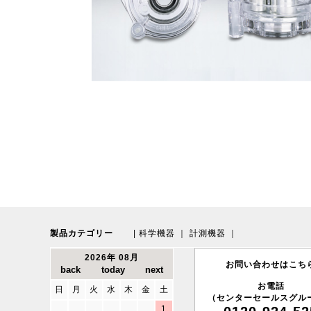
製品カテゴリー
|
科学機器
｜
計測機器
｜
2026年 08月
お問い合わせはこち
お電話
日
月
火
水
木
金
土
（センターセールスグル
1