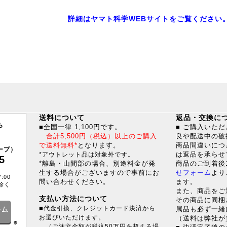
詳細はヤマト科学WEBサイトをご覧ください
送料について
返品・交換に
ら
■全国一律 1,100円です。
■ ご購入いた
合計5,500円（税込）以上のご購入
良や配送中の破
で送料無料*
となります。
商品間違いにつ
ープ）
は返品を承らせ
*アウトレット品は対象外です。
5
*離島・山間部の場合、別途料金が発
商品のご到着後
生する場合がございますので事前にお
せフォーム
より
:00
問い合わせください。
ます。
除く
また、商品をご
支払い方法について
その商品に同梱
■
代金引換、クレジットカード決済から
属品も必ず一緒
お選びいただけます。
（送料は弊社が
※
（ご注文金額が税込50万円を超える場