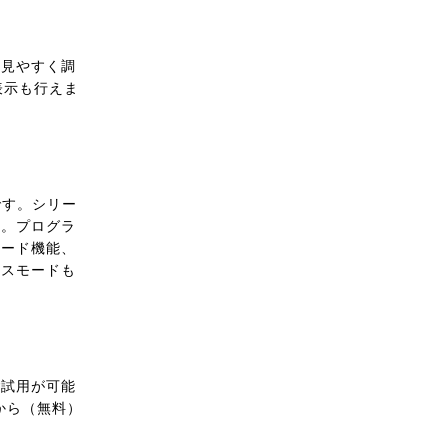
に見やすく調
表示も行えま
です。シリー
ん。プログラ
コード機能、
ンスモードも
ご試用が可能
から（無料）