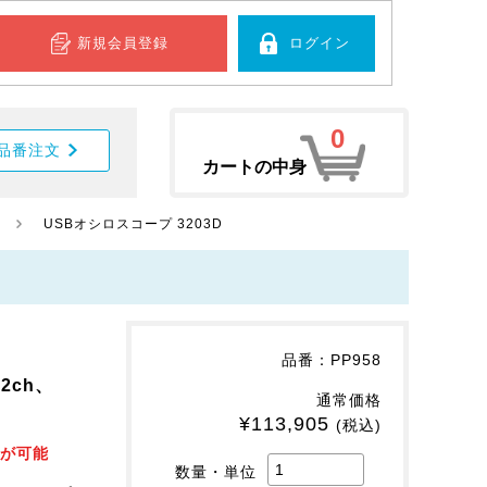
新規会員登録
ログイン
0
品番注文
カートの中身
USBオシロスコープ 3203D
品番：PP958
2ch、
通常価格
¥113,905
(税込)
定が可能
数量・単位