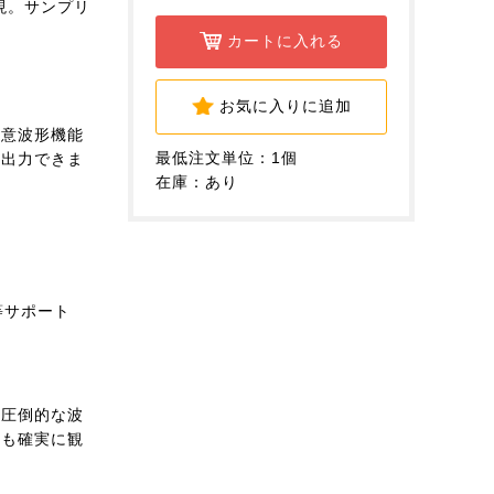
現。サンプリ
カートに入れる
お気に入りに追加
任意波形機能
最低注文単位：1個
、出力できま
在庫：あり
1.1等サポート
、圧倒的な波
象も確実に観