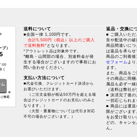
送料について
返品・交換に
ら
■全国一律 1,100円です。
■ ご購入いた
合計5,500円（税込）以上のご購入
良や配送中の破
で送料無料*
となります。
商品間違いにつ
ープ）
は返品を承らせ
*アウトレット品は対象外です。
5
*離島・山間部の場合、別途料金が発
商品のご到着後
生する場合がございますので事前にお
せフォーム
より
:00
問い合わせください。
ます。
除く
また、商品をご
支払い方法について
その商品に同梱
■
代金引換、クレジットカード決済から
属品も必ず一緒
お選びいただけます。
（送料は弊社が
※
（ご注文金額が税込50万円を超える場
■ 決済完了後
のご対応
合はクレジットカードのお支払いのみと
一切応じられま
なります。）
■ 商品には運
（大型・重量物については代引き対応
限がございます
不可の場合がございます。）
をお受け取りい
どの、キャンセ
ん。