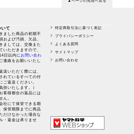
▲ページの先頭へ戻る
ついて
特定商取引法に基づく表記
だきました商品の初期不
プライバシーポリシー
損および汚損、欠品、
よくある質問
きましては、交換また
ていただきますので、
サイトマップ
14日以内に
お問い合わ
お問い合わせ
ご連絡をお願いいたし
返送いただく際には、
されているすべての付
にご返送ください。
負担いたします。）
のお客様都合の返品には
せん。
送会社にて保管できる期
。保管期限までに商品
ただけなかった場合な
ル・返金は承りませ