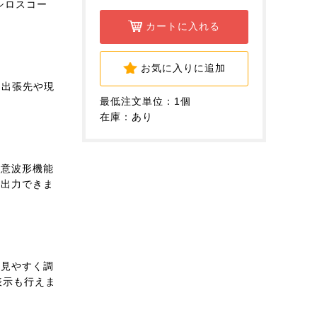
シロスコー
カートに入れる
お気に入りに追加
。出張先や現
最低注文単位：1個
在庫：あり
任意波形機能
、出力できま
に見やすく調
表示も行えま