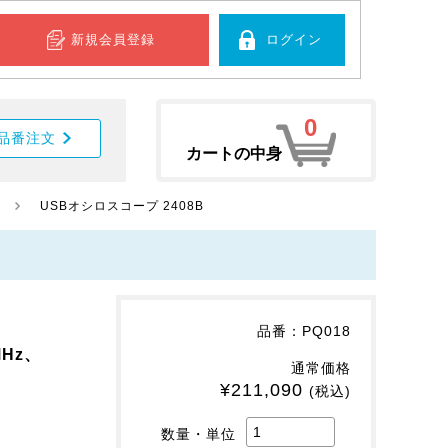
新規会員登録
ログイン
0
品番注文
カートの中身
USBオシロスコープ 2408B
品番：PQ018
Hz、
通常価格
¥211,090
(税込)
数量・単位