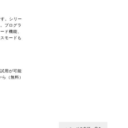
です。シリー
ん。プログラ
コード機能、
ンスモードも
ご試用が可能
から（無料）
。