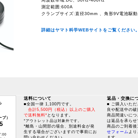
周波数帯域:DC、50Hz-400Hz
測定範囲:600A
クランプサイズ:直径30mm 、角形9V電池駆動
詳細はヤマト科学WEBサイトをご覧ください
送料について
返品・交換に
ら
■全国一律 1,100円です。
■ ご購入いた
合計5,500円（税込）以上のご購入
良や配送中の破
で送料無料*
となります。
商品間違いにつ
ープ）
は返品を承らせ
*アウトレット品は対象外です。
5
*離島・山間部の場合、別途料金が発
商品のご到着後
生する場合がございますので事前にお
せフォーム
より
:00
問い合わせください。
ます。