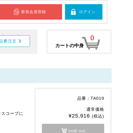
新規会員登録
ログイン
0
品番注文
カートの中身
品番：TA019
通常価格
シロスコープに
¥25,916
(税込)
sold out