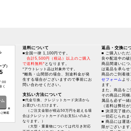
送料について
返品・交換に
ら
■全国一律 1,100円です。
■ ご購入いた
合計5,500円（税込）以上のご購入
良や配送中の破
で送料無料*
となります。
商品間違いにつ
ープ）
は返品を承らせ
*アウトレット品は対象外です。
5
*離島・山間部の場合、別途料金が発
商品のご到着後
生する場合がございますので事前にお
せフォーム
より
:00
問い合わせください。
ます。
除く
また、商品をご
支払い方法について
その商品に同梱
■
代金引換、クレジットカード決済から
属品も必ず一緒
お選びいただけます。
（送料は弊社が
※
（ご注文金額が税込50万円を超える場
■ 決済完了後
のご対応
合はクレジットカードのお支払いのみと
一切応じられま
なります。）
■ 商品には運
（大型・重量物については代引き対応
限がございます