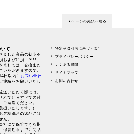
▲ページの先頭へ戻る
ついて
特定商取引法に基づく表記
だきました商品の初期不
プライバシーポリシー
損および汚損、欠品、
よくある質問
きましては、交換また
ていただきますので、
サイトマップ
14日以内に
お問い合わ
お問い合わせ
ご連絡をお願いいたし
返送いただく際には、
されているすべての付
にご返送ください。
負担いたします。）
のお客様都合の返品には
せん。
送会社にて保管できる期
。保管期限までに商品