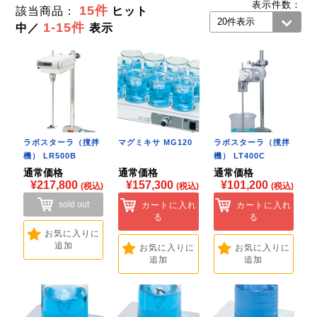
表示件数：
15件
該当商品：
ヒット
1-15件
中／
表示
ラボスターラ（撹拌
マグミキサ MG120
ラボスターラ（撹拌
機） LR500B
機） LT400C
通常価格
通常価格
通常価格
¥217,800
¥157,300
¥101,200
(税込)
(税込)
(税込)
sold out
カートに入れ
カートに入れ
る
る
お気に入りに
追加
お気に入りに
お気に入りに
追加
追加