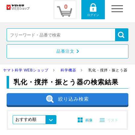
0
toggle
navigation
ログイン
品番注文
ヤマト科学 WEBショップ
科学機器
乳化・撹拌・振とう器
乳化・撹拌・振とう器の検索結果
絞り込み検索
画像
リスト