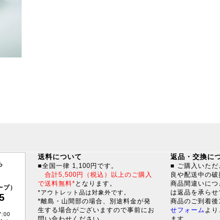
送料について
返品・交換に
ら
■全国一律 1,100円です。
■ ご購入いた
合計5,500円（税込）以上のご購入
良や配送中の破
で送料無料*
となります。
商品間違いにつ
ープ）
は返品を承らせ
*アウトレット品は対象外です。
5
*離島・山間部の場合、別途料金が発
商品のご到着後
生する場合がございますので事前にお
せフォーム
より
:00
問い合わせください。
ます。