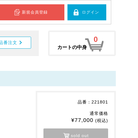
新規会員登録
ログイン
0
品番注文
カートの中身
。
品番：221801
通常価格
¥77,000
(税込)
sold out