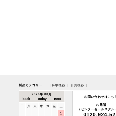
製品カテゴリー
|
科学機器
｜
計測機器
｜
2026年 08月
お問い合わせはこち
お電話
日
月
火
水
木
金
土
（センターセールスグル
1
0120-924-52