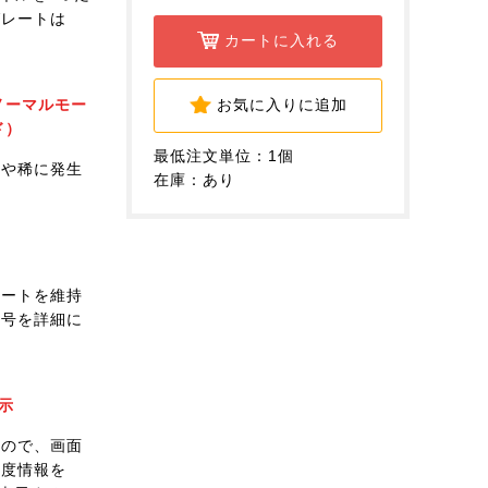
グレートは
カートに入れる
（ノーマルモー
お気に入りに追加
ド）
最低注文単位：1個
トや稀に発生
在庫：あり
レートを維持
信号を詳細に
示
すので、画面
頻度情報を