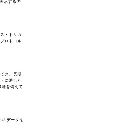
で表示するの
バス・トリガ
、プロトコル
成でき、長期
ストに適した
機能を備えて
トのデータを