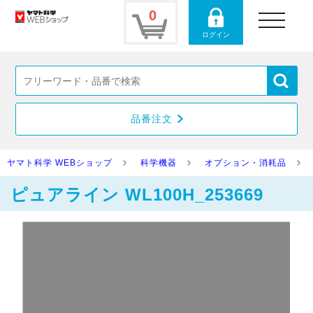
0
toggle
navigation
ログイン
品番注文
ヤマト科学 WEBショップ
科学機器
オプション・消耗品
ピュアライン WL100H_253669