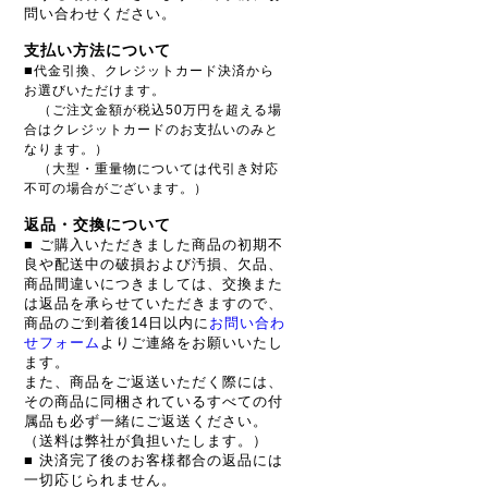
問い合わせください。
支払い方法について
■
代金引換、クレジットカード決済から
お選びいただけます。
（ご注文金額が税込50万円を超える場
合はクレジットカードのお支払いのみと
なります。）
（大型・重量物については代引き対応
不可の場合がございます。）
返品・交換について
■ ご購入いただきました商品の初期不
良や配送中の破損および汚損、欠品、
商品間違いにつきましては、交換また
は返品を承らせていただきますので、
商品のご到着後14日以内に
お問い合わ
せフォーム
よりご連絡をお願いいたし
ます。
また、商品をご返送いただく際には、
その商品に同梱されているすべての付
属品も必ず一緒にご返送ください。
（送料は弊社が負担いたします。）
■ 決済完了後のお客様都合の返品には
一切応じられません。