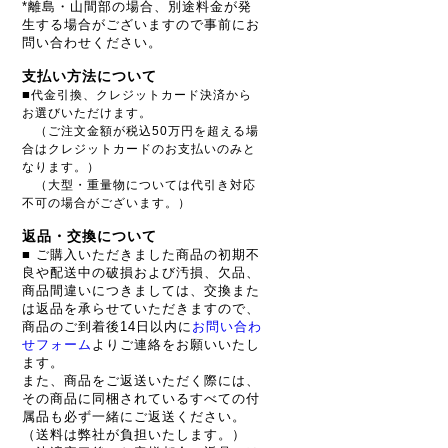
*離島・山間部の場合、別途料金が発
生する場合がございますので事前にお
問い合わせください。
支払い方法について
■
代金引換、クレジットカード決済から
お選びいただけます。
（ご注文金額が税込50万円を超える場
合はクレジットカードのお支払いのみと
なります。）
（大型・重量物については代引き対応
不可の場合がございます。）
返品・交換について
■ ご購入いただきました商品の初期不
良や配送中の破損および汚損、欠品、
商品間違いにつきましては、交換また
は返品を承らせていただきますので、
商品のご到着後14日以内に
お問い合わ
せフォーム
よりご連絡をお願いいたし
ます。
また、商品をご返送いただく際には、
その商品に同梱されているすべての付
属品も必ず一緒にご返送ください。
（送料は弊社が負担いたします。）