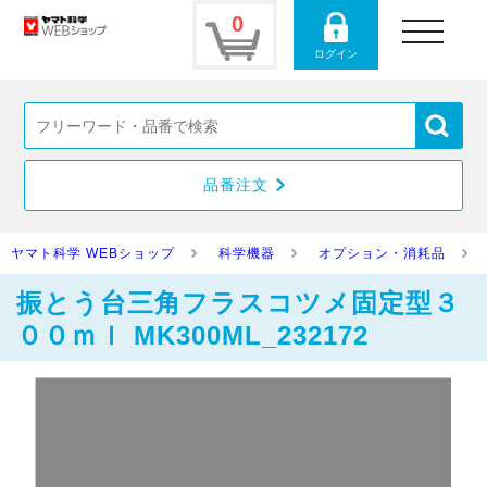
0
toggle
navigation
ログイン
品番注文
ヤマト科学 WEBショップ
科学機器
オプション・消耗品
振とう台三角フラスコツメ固定型３
００ｍｌ MK300ML_232172