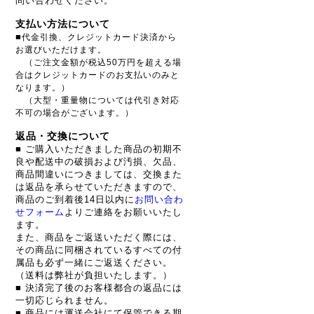
問い合わせください。
支払い方法について
■
代金引換、クレジットカード決済から
お選びいただけます。
（ご注文金額が税込50万円を超える場
合はクレジットカードのお支払いのみと
なります。）
（大型・重量物については代引き対応
不可の場合がございます。）
返品・交換について
■ ご購入いただきました商品の初期不
良や配送中の破損および汚損、欠品、
商品間違いにつきましては、交換また
は返品を承らせていただきますので、
商品のご到着後14日以内に
お問い合わ
せフォーム
よりご連絡をお願いいたし
ます。
また、商品をご返送いただく際には、
その商品に同梱されているすべての付
属品も必ず一緒にご返送ください。
（送料は弊社が負担いたします。）
■ 決済完了後のお客様都合の返品には
一切応じられません。
■ 商品には運送会社にて保管できる期