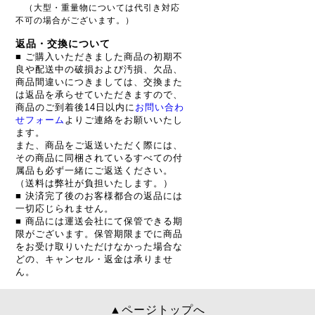
（大型・重量物については代引き対応
不可の場合がございます。）
返品・交換について
■ ご購入いただきました商品の初期不
良や配送中の破損および汚損、欠品、
商品間違いにつきましては、交換また
は返品を承らせていただきますので、
商品のご到着後14日以内に
お問い合わ
せフォーム
よりご連絡をお願いいたし
ます。
また、商品をご返送いただく際には、
その商品に同梱されているすべての付
属品も必ず一緒にご返送ください。
（送料は弊社が負担いたします。）
■ 決済完了後のお客様都合の返品には
一切応じられません。
■ 商品には運送会社にて保管できる期
限がございます。保管期限までに商品
をお受け取りいただけなかった場合な
どの、キャンセル・返金は承りませ
ん。
▲ページトップへ