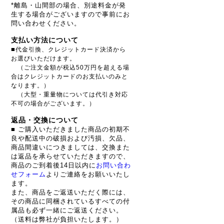
*離島・山間部の場合、別途料金が発
生する場合がございますので事前にお
問い合わせください。
支払い方法について
■
代金引換、クレジットカード決済から
お選びいただけます。
（ご注文金額が税込50万円を超える場
合はクレジットカードのお支払いのみと
なります。）
（大型・重量物については代引き対応
不可の場合がございます。）
返品・交換について
■ ご購入いただきました商品の初期不
良や配送中の破損および汚損、欠品、
商品間違いにつきましては、交換また
は返品を承らせていただきますので、
商品のご到着後14日以内に
お問い合わ
せフォーム
よりご連絡をお願いいたし
ます。
また、商品をご返送いただく際には、
その商品に同梱されているすべての付
属品も必ず一緒にご返送ください。
（送料は弊社が負担いたします。）