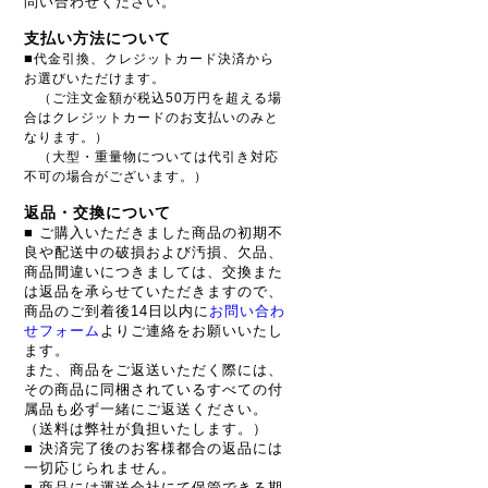
問い合わせください。
支払い方法について
■
代金引換、クレジットカード決済から
お選びいただけます。
（ご注文金額が税込50万円を超える場
合はクレジットカードのお支払いのみと
なります。）
（大型・重量物については代引き対応
不可の場合がございます。）
返品・交換について
■ ご購入いただきました商品の初期不
良や配送中の破損および汚損、欠品、
商品間違いにつきましては、交換また
は返品を承らせていただきますので、
商品のご到着後14日以内に
お問い合わ
せフォーム
よりご連絡をお願いいたし
ます。
また、商品をご返送いただく際には、
その商品に同梱されているすべての付
属品も必ず一緒にご返送ください。
（送料は弊社が負担いたします。）
■ 決済完了後のお客様都合の返品には
一切応じられません。
■ 商品には運送会社にて保管できる期