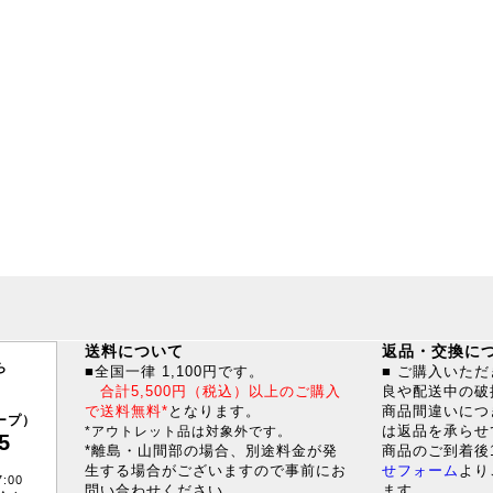
送料について
返品・交換に
ら
■全国一律 1,100円です。
■ ご購入いた
合計5,500円（税込）以上のご購入
良や配送中の破
で送料無料*
となります。
商品間違いにつ
ープ）
は返品を承らせ
*アウトレット品は対象外です。
5
*離島・山間部の場合、別途料金が発
商品のご到着後
生する場合がございますので事前にお
せフォーム
より
:00
問い合わせください。
ます。