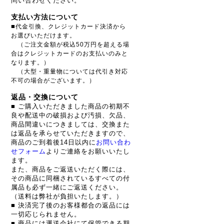
問い合わせください。
支払い方法について
■
代金引換、クレジットカード決済から
お選びいただけます。
（ご注文金額が税込50万円を超える場
合はクレジットカードのお支払いのみと
なります。）
（大型・重量物については代引き対応
不可の場合がございます。）
返品・交換について
■ ご購入いただきました商品の初期不
良や配送中の破損および汚損、欠品、
商品間違いにつきましては、交換また
は返品を承らせていただきますので、
商品のご到着後14日以内に
お問い合わ
せフォーム
よりご連絡をお願いいたし
ます。
また、商品をご返送いただく際には、
その商品に同梱されているすべての付
属品も必ず一緒にご返送ください。
（送料は弊社が負担いたします。）
■ 決済完了後のお客様都合の返品には
一切応じられません。
■ 商品には運送会社にて保管できる期