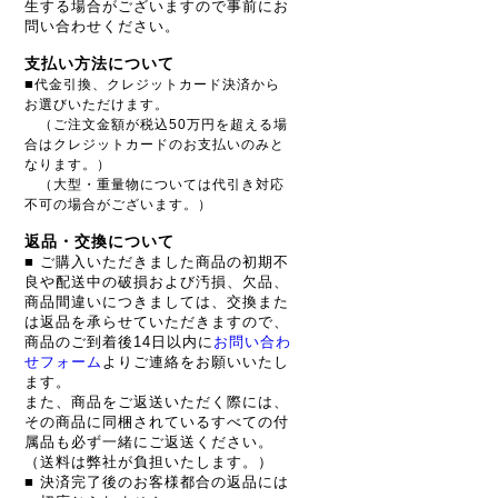
生する場合がございますので事前にお
問い合わせください。
支払い方法について
■
代金引換、クレジットカード決済から
お選びいただけます。
（ご注文金額が税込50万円を超える場
合はクレジットカードのお支払いのみと
なります。）
（大型・重量物については代引き対応
不可の場合がございます。）
返品・交換について
■ ご購入いただきました商品の初期不
良や配送中の破損および汚損、欠品、
商品間違いにつきましては、交換また
は返品を承らせていただきますので、
商品のご到着後14日以内に
お問い合わ
せフォーム
よりご連絡をお願いいたし
ます。
また、商品をご返送いただく際には、
その商品に同梱されているすべての付
属品も必ず一緒にご返送ください。
（送料は弊社が負担いたします。）
■ 決済完了後のお客様都合の返品には