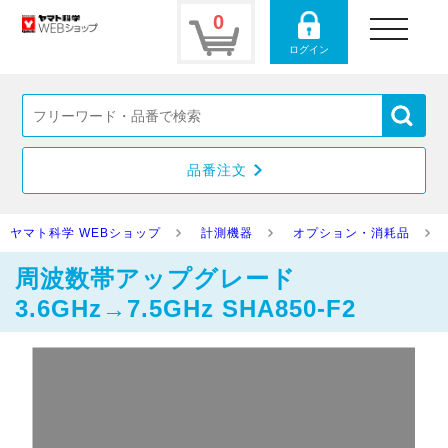
0
toggle
navigation
ログイン
品番注文
ヤマト科学 WEBショップ
計測機器
オプション・消耗品
周波数帯アップグレード
3.6GHz→7.5GHz SHA850-F2