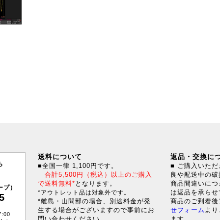
送料について
返品・交換に
ら
■全国一律 1,100円です。
■ ご購入いた
合計5,500円（税込）以上のご購入
良や配送中の破
で送料無料*
となります。
商品間違いにつ
ープ）
は返品を承らせ
*アウトレット品は対象外です。
5
*離島・山間部の場合、別途料金が発
商品のご到着後
生する場合がございますので事前にお
せフォーム
より
:00
問い合わせください。
ます。