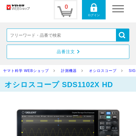
0
toggle
navigation
ログイン
品番注文
ヤマト科学 WEBショップ
計測機器
オシロスコープ
SI
オシロスコープ SDS1102X HD