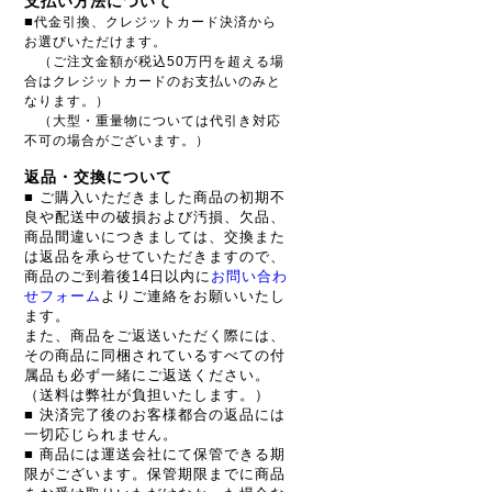
支払い方法について
■
代金引換、クレジットカード決済から
お選びいただけます。
（ご注文金額が税込50万円を超える場
合はクレジットカードのお支払いのみと
なります。）
（大型・重量物については代引き対応
不可の場合がございます。）
返品・交換について
■ ご購入いただきました商品の初期不
良や配送中の破損および汚損、欠品、
商品間違いにつきましては、交換また
は返品を承らせていただきますので、
商品のご到着後14日以内に
お問い合わ
せフォーム
よりご連絡をお願いいたし
ます。
また、商品をご返送いただく際には、
その商品に同梱されているすべての付
属品も必ず一緒にご返送ください。
（送料は弊社が負担いたします。）
■ 決済完了後のお客様都合の返品には
一切応じられません。
■ 商品には運送会社にて保管できる期
限がございます。保管期限までに商品