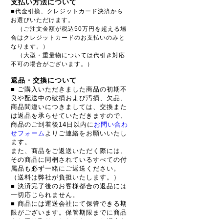
支払い方法について
■
代金引換、クレジットカード決済から
お選びいただけます。
（ご注文金額が税込50万円を超える場
合はクレジットカードのお支払いのみと
なります。）
（大型・重量物については代引き対応
不可の場合がございます。）
返品・交換について
■ ご購入いただきました商品の初期不
良や配送中の破損および汚損、欠品、
商品間違いにつきましては、交換また
は返品を承らせていただきますので、
商品のご到着後14日以内に
お問い合わ
せフォーム
よりご連絡をお願いいたし
ます。
また、商品をご返送いただく際には、
その商品に同梱されているすべての付
属品も必ず一緒にご返送ください。
（送料は弊社が負担いたします。）
■ 決済完了後のお客様都合の返品には
一切応じられません。
■ 商品には運送会社にて保管できる期
限がございます。保管期限までに商品