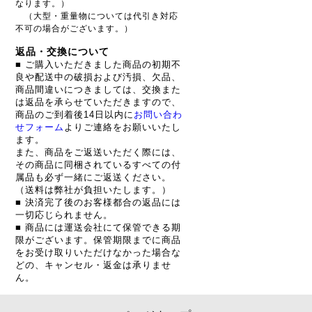
なります。）
（大型・重量物については代引き対応
不可の場合がございます。）
返品・交換について
■ ご購入いただきました商品の初期不
良や配送中の破損および汚損、欠品、
商品間違いにつきましては、交換また
は返品を承らせていただきますので、
商品のご到着後14日以内に
お問い合わ
せフォーム
よりご連絡をお願いいたし
ます。
また、商品をご返送いただく際には、
その商品に同梱されているすべての付
属品も必ず一緒にご返送ください。
（送料は弊社が負担いたします。）
■ 決済完了後のお客様都合の返品には
一切応じられません。
■ 商品には運送会社にて保管できる期
限がございます。保管期限までに商品
をお受け取りいただけなかった場合な
どの、キャンセル・返金は承りませ
ん。