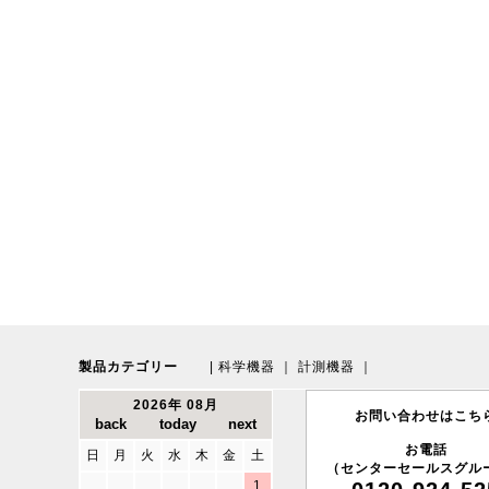
製品カテゴリー
|
科学機器
｜
計測機器
｜
2026年 08月
お問い合わせはこち
お電話
日
月
火
水
木
金
土
（センターセールスグル
1