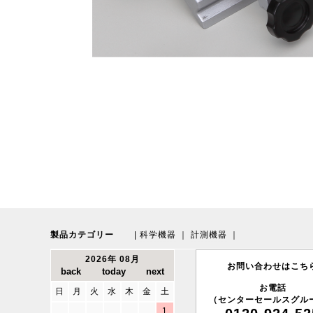
製品カテゴリー
|
科学機器
｜
計測機器
｜
2026年 08月
お問い合わせはこち
お電話
日
月
火
水
木
金
土
（センターセールスグル
1